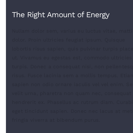
The Right Amount of Energy
Nullam dolor sem, varius eu luctus vitae, matti
dolor. Proin ultricies feugiat ipsum. Quisque
lobortis risus sapien, quis pulvinar turpis plac
ut. Vivamus eu egestas est, commodo ultricies
turpis. Donec a consequat nisi, non pellentes
risus. Fusce lacinia sem a mollis tempus. Etia
sapien non odio ornare iaculis vel vel enim. S
velit urna, pharetra non quam nec, consequat
hendrerit ex. Phasellus ac rutrum diam. Curabi
eget tincidunt sapien. Donec nec lacus at met
fringia viverra at bibendum purus.