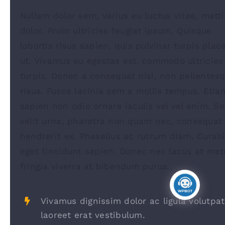
Nullam dolor sem, varius eu luctus vitae, matti
dolor. Proin ultricies feugiat ipsum. Quisque
lobortis risus sapien, quis pulvinar turpis plac
ut. Vivamus eu egestas est, commodo ultricies
turpis. Donec a consequat nisi, non pellentes
risus. Fusce lacinia sem a mollis tempus. Etia
sapien non odio ornare iaculis vel vel enim. S
velit urna, pharetra non quam nec, consequat
hendrerit ex. Phasellus ac rutrum diam. Curabi
eget tincidunt sapien. Donec nec lacus at met
fringia viverra at bibendum purus.
Vivamus dignissim dolor ac ligula volutpat
laoreet erat vestibulum.