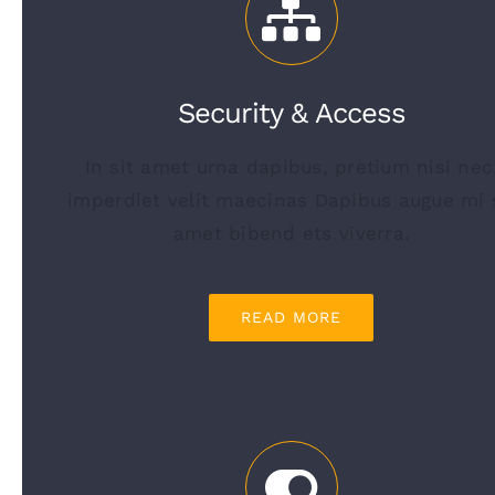
Security & Access
In sit amet urna dapibus, pretium nisi nec
imperdiet velit maecinas Dapibus augue mi 
amet bibend ets viverra.
READ MORE