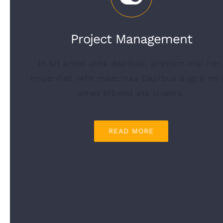
Project Management
In sit amet urna dapibus, pretium nisi nec
imperdiet velit maecinas Dapibus augue mi 
amet bibend ets viverra.
READ MORE