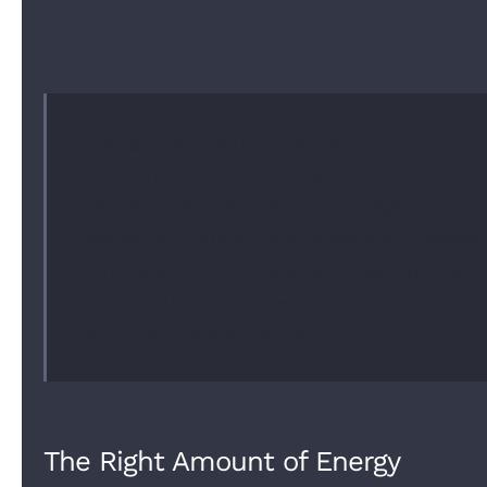
Energy Improvement Services
Morbi ut elit lacinia, congue erat at,
egestas quam. Aliquam iaculis egestas
mauris, at lacinia justo tempus a. Praesen
quis libero at nibh posuere vulputate non 
arcu. Nulla posuere tempus venenatis.
Pellentesque eget leo lacus.
The Right Amount of Energy