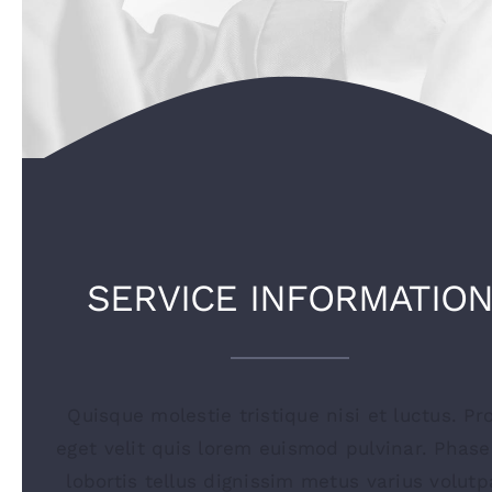
SERVICE INFORMATIO
Quisque molestie tristique nisi et luctus. Pr
eget velit quis lorem euismod pulvinar. Phase
lobortis tellus dignissim metus varius volutp