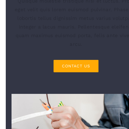
Quisque molestie tristique nisi et luctus. Pr
eget velit quis lorem euismod pulvinar. Phase
lobortis tellus dignissim metus varius volutp
Integer a lacus mauris. Pellentesque eleifen
quam maximus euismod porta, felis ante vive
arcu.
CONTACT US