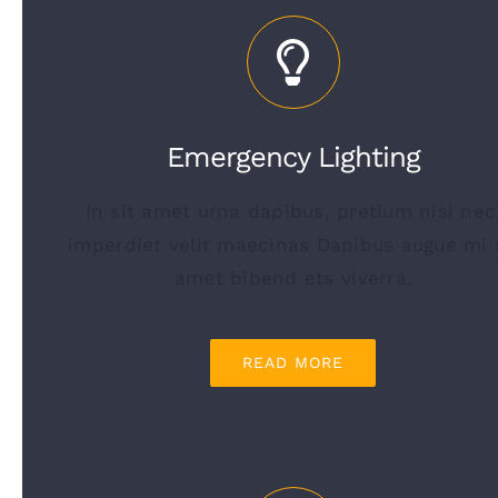
Emergency Lighting
In sit amet urna dapibus, pretium nisi nec
imperdiet velit maecinas Dapibus augue mi 
amet bibend ets viverra.
READ MORE