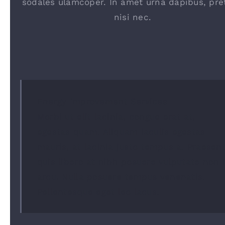
sodales ulamcoper. In amet urna dapibus, pre
nisi nec.
Energy Improvement Services
Morbi ut elit lacinia, congue erat at,
egestas quam. Aliquam iaculis egestas
mauris, at lacinia justo tempus a. Praesen
quis libero at nibh posuere vulputate non 
arcu. Nulla posuere tempus venenatis.
Pellentesque eget leo lacus.